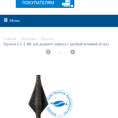
Меню
Главная
/
Оснастка
/
Грузила
/
Грузило LC-1-40г для дальнего заброса с трубкой-вставкой (6 шт)
2
из
9