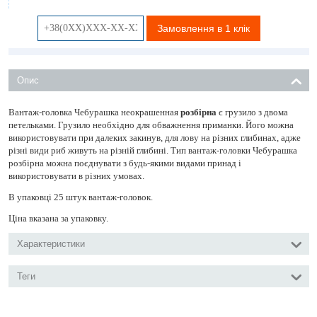
Замовлення в 1 клік
Опис
Вантаж-головка Чебурашка неокрашенная
розбірна
є грузило з двома
петельками. Грузило необхідно для обважнення приманки. Його можна
використовувати при далеких закинув, для лову на різних глибинах, адже
різні види риб живуть на різній глибині. Тип вантаж-головки Чебурашка
розбірна можна поєднувати з будь-якими видами принад і
використовувати в різних умовах.
В упаковці 25 штук вантаж-головок.
Ціна вказана за упаковку.
Характеристики
Теги