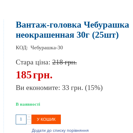
Вантаж-головка Чебурашка
неокрашенная 30г (25шт)
КОД:
Чебурашка-30
Стара ціна:
218
грн.
185
грн.
Ви економите:
33
грн.
(
15
%)
В наявності
+
У КОШИК
−
Додати до списку порівняння