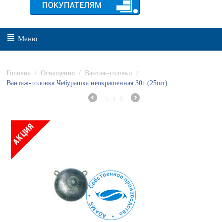
Меню
Головна
/
Оснащення
/
Вантаж-голівки
/
Вантаж-головка Чебурашка неокрашенная 30г (25шт)
5
з
8