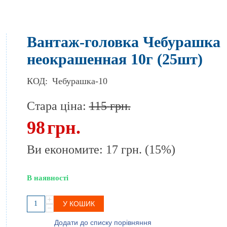
Вантаж-головка Чебурашка
неокрашенная 10г (25шт)
КОД:
Чебурашка-10
Стара ціна:
115
грн.
98
грн.
Ви економите:
17
грн.
(
15
%)
В наявності
+
У КОШИК
−
Додати до списку порівняння