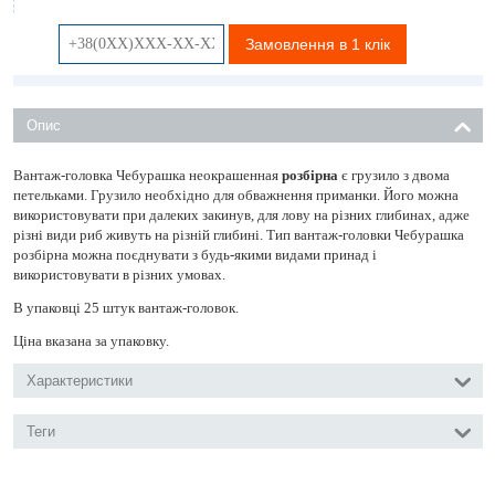
Замовлення в 1 клік
Опис
Вантаж-головка Чебурашка неокрашенная
розбірна
є грузило з двома
петельками. Грузило необхідно для обважнення приманки. Його можна
використовувати при далеких закинув, для лову на різних глибинах, адже
різні види риб живуть на різній глибині. Тип вантаж-головки Чебурашка
розбірна можна поєднувати з будь-якими видами принад і
використовувати в різних умовах.
В упаковці 25 штук вантаж-головок.
Ціна вказана за упаковку.
Характеристики
Теги