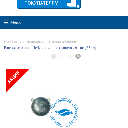
Меню
Головна
/
Оснащення
/
Вантаж-голівки
/
Вантаж-головка Чебурашка неокрашенная 10г (25шт)
1
з
8