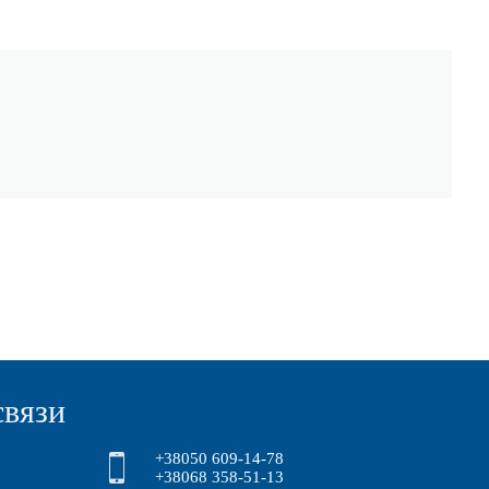
связи
+38050 609-14-78
+38068 358-51-13