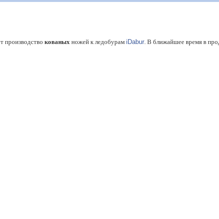
ет производство
кованых
ножей к ледобурам
iDabur
. В ближайшее время в пр