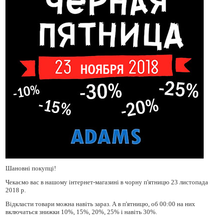
Шановні покупці!
Чекаємо вас в нашому інтернет-магазині в чорну п'ятницю 23 листопада
2018 р.
Відкласти товари можна навіть зараз. А в п'ятницю, об 00:00 на них
включаться знижки 10%, 15%, 20%, 25% і навіть 30%.