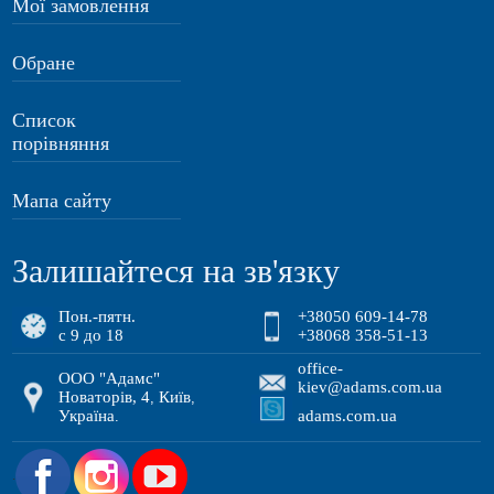
Мої замовлення
Обране
Список
порівняння
Мапа сайту
Залишайтеся на зв'язку
Пон.-пятн.
+38050 609-14-78
с 9 до 18
+38068 358-51-13
office-
ООО "Адамс"
kiev@adams.com.ua
Новаторів, 4
Київ
,
,
Україна
adams.com.ua
.
.