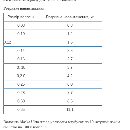
Розривне навантаження:
Розмір волосіні
Розривне навантаження, кг
0,08
0,8
0,10
1,2
0,12
1,6
0,14
2,3
0,16
2,7
0, 18
3,7
0,2 0
4,2
0,25
6,0
0,28
7,7
0,30
8,5
0,35
11,1
Волосінь Alaska Ultra strong упакована в тубусах по 10 котушок, кожна
ємністю по 100 м волосіні.