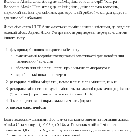
Волосінь Alaska Ultra strong це найміцніша волосінь серії "Ультра".
Волосінь Alaska Ultra strong це найміцніша, універсальна волосінь,
відмінний варіант для спінінга, для короповій рибної ловлі, для фідера і
для зимової риболовлі.
Ліски сімейства ULTRA вважаються найміцнішими і якісними, це гордість
колекції лісок Адамс. Ліски Ультра мають ряд переваг перед волосінями
іншого типу.
флуорокарбонових покриття
забезпечує:
максимальні водовідштовхувальні властивості для запобігання
"замерзання" волосіні
збереження міцності навіть при низьких температурах
вкрай низькі показники тертя
рекордна лінійна міцність
, немає в світі лісок міцніше, ніж ці
рекордна міцність на вузлі
, міцність на замазці практично дорівнює
(!) лінійної (втрата міцності всього близько 10%)
брасающаяся в очі
вкрай мала пам'ять форми
висока еластичність
Колір волосіні - шампань. Пропонується кілька варіантів товщини жилки
Alaska Ultra strong: від 0.08 до 0.18мм. Показник лінійної міцності
становить 0,8 - 11,1 кг. Чудово підходить не тільки для зимової риболовлі,
а й в якості матеріалу для Тіппета в нахлисті.