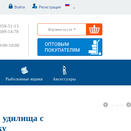
Войти
Регистрация
358-51-13
Корзина пуста
609-14-78
:00-18:00
Рыболовные ящики
Аксессуары
14
из
22
я удилища с
ку