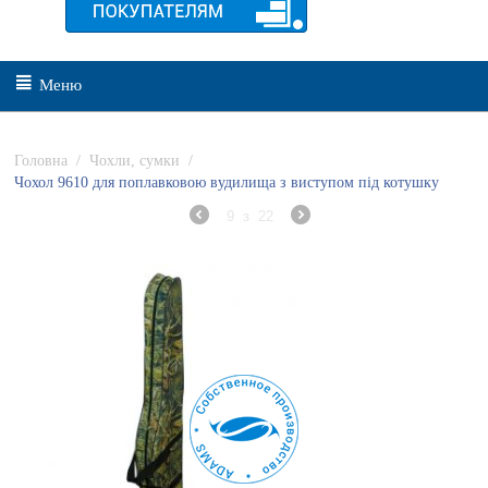
Меню
Головна
/
Чохли, сумки
/
Чохол 9610 для поплавковою вудилища з виступом під котушку
9
з
22