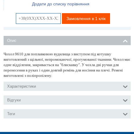
Додати до списку порівняння
Замовлення в 1 клік
Опис
Чохол 9610 для поплавковою вудилища з виступом під котушку
виготовлений з щільної, непромокаючої, прогумованої тканини. Чохол має
одне відділення, закривається на "блискавку". У чохла дві ручки для
перенесення в руках і один довгий ремінь для носіння на плечі. Ремені
виготовлені з поліпропілену.
Характеристики
Відгуки
Теги