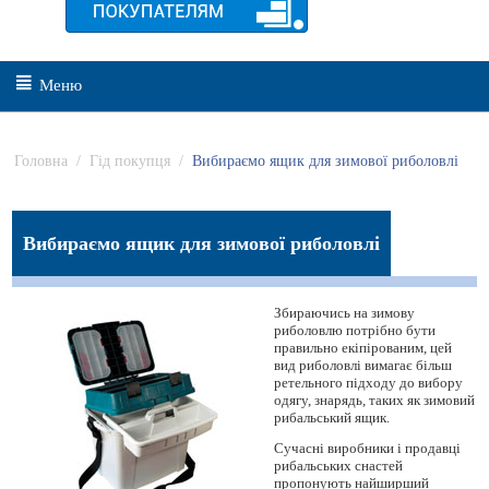
Меню
Головна
/
Гід покупця
/
Вибираємо ящик для зимової риболовлі
Вибираємо ящик для зимової риболовлі
Збираючись на зимову
риболовлю потрібно бути
правильно екіпірованим, цей
вид риболовлі вимагає більш
ретельного підходу до вибору
одягу, знарядь, таких як зимовий
рибальський ящик.
Сучасні виробники і продавці
рибальських снастей
пропонують найширший