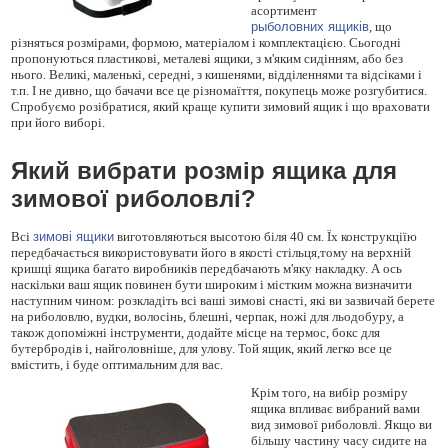
асортимент
рыболовних ящиків
, що
різняться розмірами, формою, матеріалом і комплектацією. Сьогодні
пропонуються пластикові, металеві ящики, з м'яким сидінням, або без
нього. Великі, маленькі, середні, з кишенями, відділеннями та відсіками і
т.п. І не дивно, що бачачи все це різномаїття, покупець може розгубитися.
Спробуємо розібратися, який краще купити зимовий ящик і що враховати
при його виборі.
Який вибрати розмір ящика для
зимової риболовлі?
Всі
зимові ящики
виготовляються высотою біля 40 см. Їх конструкціїю
передбачається використовувати його в якості стільця,тому на верхній
кришці ящика багато виробників передбачають м'яку накладку. А ось
наскільки ваш ящик повинен бути широким і містким можна визначити
наступним чином: розкладіть всі ваші зимові снасті, які ви зазвичай берете
на риболовлю, вудки, волосінь, блешні, черпак, ножі для льодобуру, а
також допоміжні інструменти, додайте місце на термос, бокс для
бутербродів і, найголовніше, для улову. Той ящик, який легко все це
вмістить, і буде оптимальним для вас.
Крім того, на вибір розміру
ящика впливає вибраний вами
вид зимової риболовлі. Якщо ви
більшу частину часу сидите на