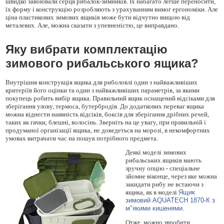
швидко завоювали серця рибалок-зимників. Їх набагато легше переносити,
їх форму і конструкцію розробляють з урахуванням вимог ергономіки. Але
ціна пластикових зимових ящиків може бути відчутно вищою від
металевих. Але, можна сказати з упевненістю, це виправдано.
Яку вибрати комплектацію
зимового рибальського ящика?
Внутрішня конструкція ящика для риболовлі один з найважливіших
критеріїв його оцінки та один з найважливіших параметрів, за якими
покупець робить вибір ящика. Правильний ящик оснащений відсіками для
зберігання улову, термоса, бутербродів. До додаткових переваг ящика
можна віднести наявність відсіків, боксів для зберігання дрібних речей,
таких як гачки, блешні, волосінь. Зверніть на це увагу, при правильній і
продуманої організації ящика, не доведеться на морозі, в некомфортних
умовах витрачати час на пошук потрібного предмета.
Деякі моделі зимових
рибальських ящиків мають
зручну опцію - спеціальне
зйомне віконце, через яке можна
закидати рибу не встаючи з
ящика, як в моделі
Ящик
зимовий AQUATECH 1870-К з
м"якими кишенями
.
Отже, можно звробити