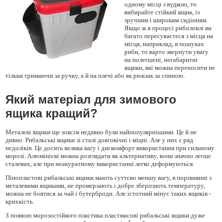
одному місці з вудкою, то
вибирайте стійкий ящик, із
зручним і широким сидінням.
Якщо ж в процесі риболовлі ви
багато пересуваєтеся з місця на
місця, наприклад, в пошуках
риби, то варто звернути увагу
на полегшені, негабаритні
ящики, які можна переносити не
тільки тримаючи за ручку, а й на плечі або як рюкзак за спиною.
Який матеріал для зимового
ящика кращий?
Металеві ящики ще зовсім недавно були найпопулярнішими. Це й не
дивно. Рибальські ящики зі сталі довговічні і міцні. Але у них є ряд
недоліків. Це досить велика вагу і дискомфорт використання при сильному
морозі. Алюмінієві можна розглядати як альтернативу, вони значно легше
сталевих, але при неакуратному використанні легко деформуються.
Пінопластові рибальські ящики мають суттєво меншу вагу, в порівнянні з
металевими ящиками, не промерзають і добре зберігають температуру,
можна не боятися за чай і бутерброди. Але істотний мінус таких ящиків -
крихкість.
З появою морозостійкого пластика пластмасові рибальські ящики дуже