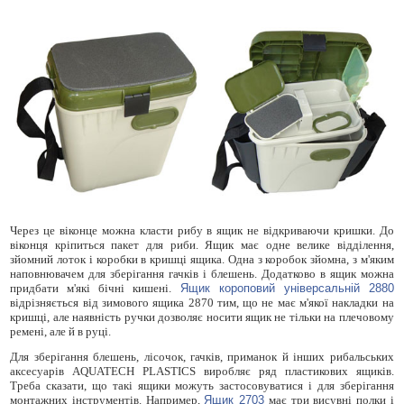
Через це віконце можна класти рибу в ящик не відкриваючи кришки. До
віконця кріпиться пакет для риби. Ящик має одне велике відділення,
зйомний лоток і коробки в кришці ящика. Одна з коробок зйомна, з м'яким
наповнювачем для зберігання гачків і блешень. Додатково в ящик можна
придбати м'які бічні кишені.
Ящик короповий універсальній 2880
відрізняється від зимового ящика 2870 тим, що не має м'якої накладки на
кришці, але наявність ручки дозволяє носити ящик не тільки на плечовому
ремені, але й в руці.
Для зберігання блешень, лісочок, гачків, приманок й інших рибальських
аксесуарів AQUATECH PLASTICS виробляє ряд пластикових ящиків.
Треба сказати, що такі ящики можуть застосовуватися і для зберігання
монтажних інструментів. Например,
Ящик 2703
має три висувні полки і