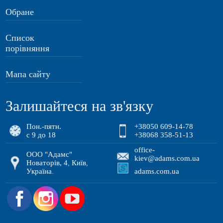
Обране
Список
порівняння
Мапа сайту
Залишайтеся на зв'язку
Пон.-пятн.
+38050 609-14-78
с 9 до 18
+38068 358-51-13
office-
ООО "Адамс"
kiev@adams.com.ua
Новаторів, 4
Київ
,
,
Україна
adams.com.ua
.
.