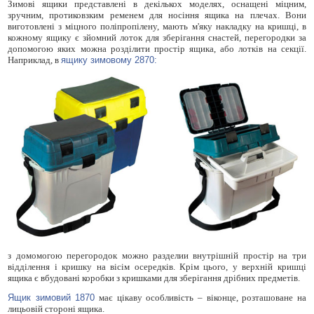
Зимові ящики представлені в декількох моделях, оснащені міцним,
зручним, протиковзким ременем для носіння ящика на плечах. Вони
виготовлені з міцного поліпропілену, мають м'яку накладку на кришці, в
кожному ящику є зйомний лоток для зберігання снастей, перегородки за
допомогою яких можна розділити простір ящика, або лотків на секції.
Наприклад, в
ящику зимовому 2870:
з домомогою перегородок можно разделии внутрішній простір на три
відділення і кришку на вісім осередків. Крім цього, у верхній кришці
ящика є вбудовані коробки з кришками для зберігання дрібних предметів.
Ящик зимовий 1870
має цікаву особливість – віконце, розташоване на
лицьовій стороні ящика.