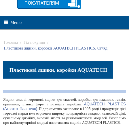
Меню
Головна
/
Гід покупця
/
Пластикові ящики, коробки AQUATECH PLASTICS. Огляд
Пластикові ящики, коробки AQUATECH
PLASTICS. Огляд
Ящики зимові, коропові, ящики для снастей, коробки для наживок, гачків,
приманок, різних форм і розмірів виробляє
AQUATECH PLASTICS
(Акватек Пластикс)
. Підприємство засноване в 1995 році і продукція цієї
торгової марки вже отримала широку популярність завдяки невисокій ціні,
сучасному дизайну, високій якості та різноманітності моделей. Розповімо
про найпопулярніші моделі пластикових ящиків AQUATECH PLASTICS.