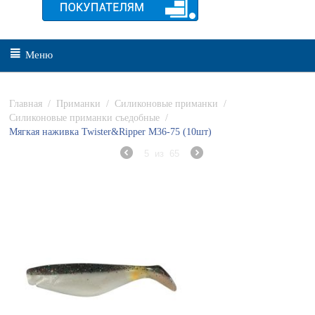
Меню
Главная
/
Приманки
/
Силиконовые приманки
/
Силиконовые приманки съедобные
/
Мягкая наживка Twister&Ripper M36-75 (10шт)
5
из
65