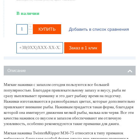
В наличии
+
КУПИТЬ
Добавить в список сравнения
−
Заказ в 1 клик
Описание
Мягкие наживки с запахом сегодня пользуются все большей
популярностью. Благодаря привлекательному запаху и вкусу, рыба не
сразу выплевывает приманку и это дает рыбаку время на подсечку.
Наживки изготавлваются в разнообразных цветах, которые дополнительно
привлекают внимание рыбы. Наживкам придается такая форма, благодаря
которой она имитирует движения мелкой рыбы, малька или червя. Все эти
качества наживок со вкусом и запахом обеспечивают им отличную
уловливость, особенно рекомендуются такие приманки для джига.
Мягкая наживка Twister&Ripper M36-75 относится к типу приманок
виброхвост, благодаря особой форме хвоста при движении приманки в