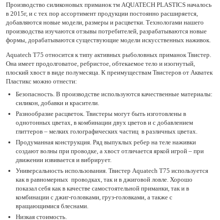
Производство силиконовых приманок тм AQUATECH PLASTICS началось
в 2015г, и с тех пор ассортимент продукции постоянно расширяется,
добавляются новые модели, размеры и расцветки. Технологами нашего
производства изучаются отзывы потребителей, разрабатываются новые
формы, дорабатываются существующие модели искусственных наживок.
Aquatech Т75 относится к типу активных рыболовных приманок Твистер.
Она имеет продолговатое, ребристое, обтекаемое тело и изогнутый,
плоский хвост в виде полумесяца. К преимуществам Твистеров от Акватек
Пластикс можно отнести:
Безопасность. В производстве используются качественные материалы:
силикон, добавки и красители.
Разнообразие расцветок. Твистеры могут быть изготовлены в
однотонных цветах, в комбинации двух цветов и с добавлением
глиттеров – мелких голографических частиц в различных цветах.
Продуманная конструкция. Ряд выпуклых ребер на теле наживки
создают волны при проводке, а хвост отличается яркой игрой – при
движении извивается и вибрирует.
Универсальность использования. Твистер Aquatech Т75 используется
как в равномерных проводках, так и в джиговой ловле. Хорошо
показал себя как в качестве самостоятельной приманки, так и в
комбинации с джиг-головками, груз-головками, а также с
вращающимися блеснами.
Низкая стоимость.