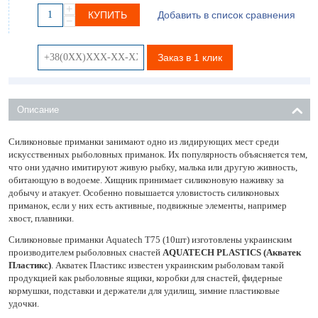
+
КУПИТЬ
Добавить в список сравнения
−
Заказ в 1 клик
Описание
Силиконовые приманки занимают одно из лидирующих мест среди
искусственных рыболовных приманок. Их популярность объясняется тем,
что они удачно имитируют живую рыбку, малька или другую живность,
обитающую в водоеме. Хищник принимает силиконовую наживку за
добычу и атакует. Особенно повышается уловистость силиконовых
приманок, если у них есть активные, подвижные элементы, например
хвост, плавники.
Силиконовые приманки Aquatech Т75 (10шт) изготовлены украинским
производителем рыболовных снастей
AQUATECH PLASTICS (Акватек
Пластикс)
. Акватек Пластикс известен украинским рыболовам такой
продукцией как рыболовные ящики, коробки для снастей, фидерные
кормушки, подставки и держатели для удилищ, зимние пластиковые
удочки.